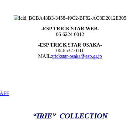
-ESP TRICK STAR WEB-
06-6224-0012
-ESP TRICK STAR OSAKA-
06-6532-0111
MAIL:
trickstar-osaka@esp.gr.jp
AFF
“IRIE” COLLECTION