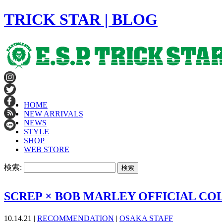
TRICK STAR | BLOG
HOME
NEW ARRIVALS
NEWS
STYLE
SHOP
WEB STORE
検索:
SCREP × BOB MARLEY OFFICIAL CO
10.14.21 |
RECOMMENDATION
|
OSAKA STAFF