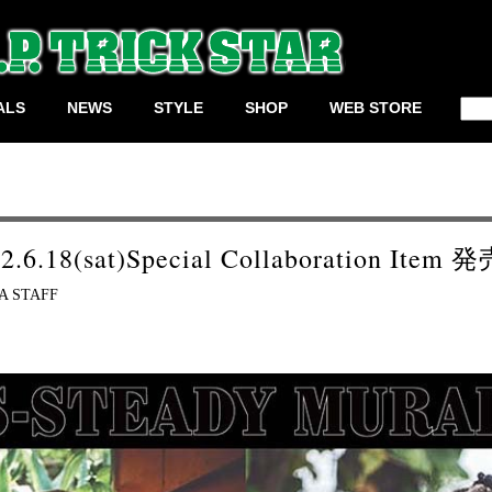
検
ALS
NEWS
STYLE
SHOP
WEB STORE
索:
2.6.18(sat)Special Collaboration Item
A STAFF