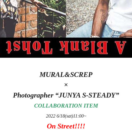
MURAL&SCREP
×
Photographer “JUNYA S-STEADY”
COLLABORATION ITEM
2022 6/18(sat)11:00~
On Street!!!!