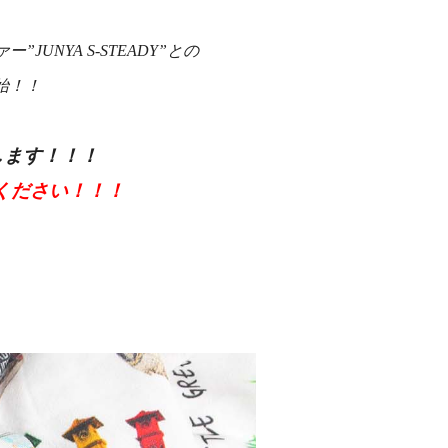
NYA S-STEADY”との
始！！
します！！！
覧ください！！！