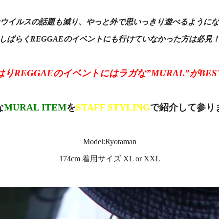
ウイルスの話題も減り、やっと外で思いっきり遊べるようにな
しばらくREGGAEのイベントにも行けていなかった方は必見
はりREGGAEのイベントにはラガな”MURAL”がBEST!
な
MURAL ITEM
を
STAFF STYLING
で紹介して参り
Model:Ryotaman
174cm 着用サイズ XL or XXL