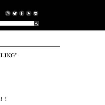
YLING”
！！