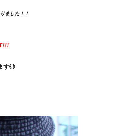
りました！！
！
!!
ます◎