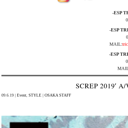
-ESP T
0
-ESP TR
MAIL:
tri
-ESP TR
0
MAIL
SCREP 2019′ A/
09.6.19 |
Event
,
STYLE
|
OSAKA STAFF