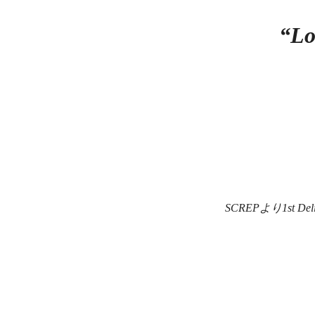
“Lo
SCREPより1st D