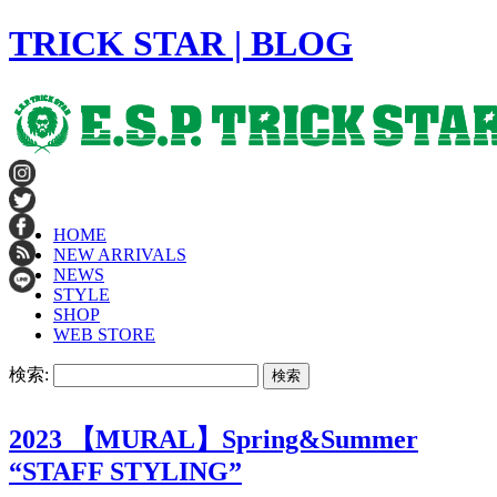
TRICK STAR | BLOG
HOME
NEW ARRIVALS
NEWS
STYLE
SHOP
WEB STORE
検索:
2023 【MURAL】Spring&Summer
“STAFF STYLING”