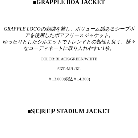
■GRAPPLE BOA JACKET
GRAPPLE LOGOの刺繍を施し、ボリューム感あるシープボ
アを使用したボアフリースジャケット。
ゆったりとしたシルエットでトレンドとの相性も良く、様々
なコーディネートに取り入れやすい1枚。
COLOR:BLACK/GREEN/WHITE
SIZE:M/L/XL
￥13,000(税込￥14,300)
■S|C|R|E|P STADIUM JACKET