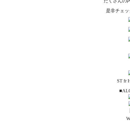
だくさんの
是非チェッ
ST f
■ALO
W