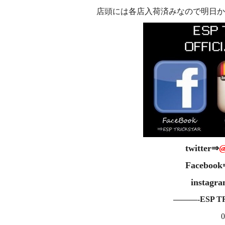
店頭には各店入荷済みなので明日か
twitter⇒
@
Faceboo
instagr
———-ESP T
0