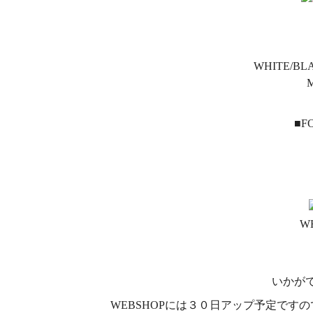
WHITE/BL
■F
W
いかが
WEBSHOPには３０日アップ予定です