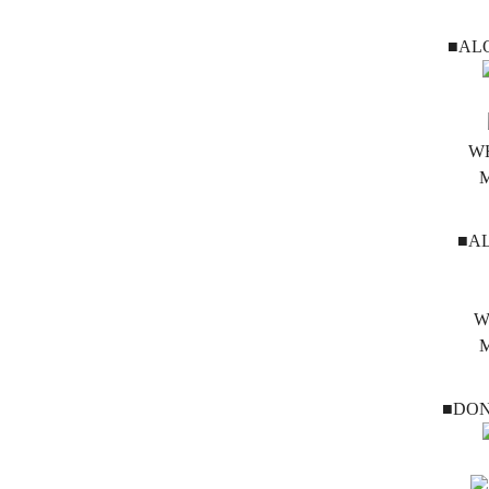
■AL
W
■A
W
■DON