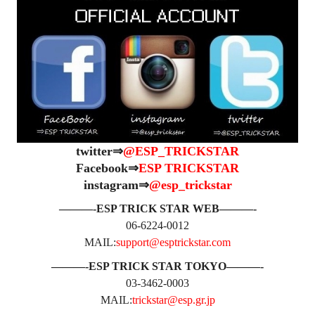
twitter⇒
@ESP_TRICKSTAR
Facebook⇒
ESP TRICKSTAR
instagram⇒
@esp_trickstar
———-ESP TRICK STAR WEB———-
06-6224-0012
MAIL:
support@esptrickstar.com
———-ESP TRICK STAR TOKYO———-
03-3462-0003
MAIL:
trickstar@esp.gr.jp