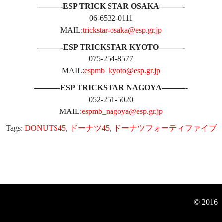
———-ESP TRICK STAR OSAKA———-
06-6532-0111
MAIL:
trickstar-osaka@esp.gr.jp
———-ESP TRICKSTAR KYOTO———-
075-254-8577
MAIL:
espmb_kyoto@esp.gr.jp
———-ESP TRICKSTAR NAGOYA———-
052-251-5020
MAIL:
espmb_nagoya@esp.gr.jp
Tags:
DONUTS45
,
ドーナツ45
,
ドーナツフォーティファイブ
© 2016