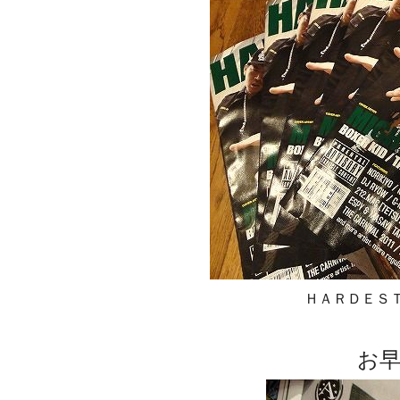
ＨＡＲＤＥＳ
お