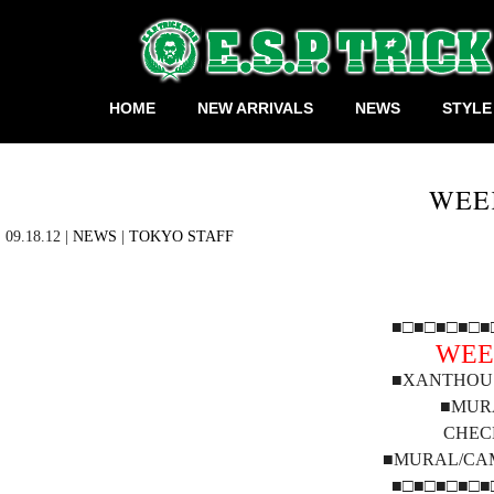
HOME
NEW ARRIVALS
NEWS
STYLE
WEE
09.18.12 |
NEWS
|
TOKYO STAFF
■□■□■□■□■
WEE
■XANTHOUS 
■MUR
CHEC
■MURAL/CA
■□■□■□■□■