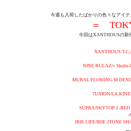
今週も入荷したばかりの色々なアイテ
＝ TOK
今回はXANTHOUSの
XANTHOUS T.C.
NINE RULAZ/× Skulss
MURAL/FLOWING M DENIM
7UNION/LA.KINE
SUPRA/SKYTOP 3 -RED
-
IRIE LIFE/IRIE 2TONE S