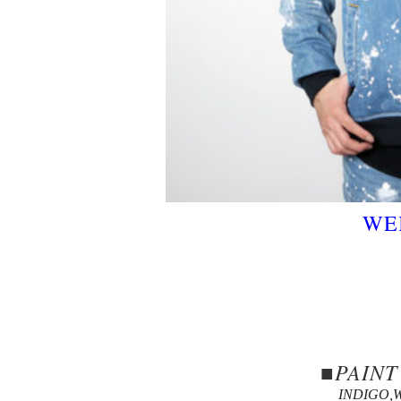
W
■PAINT
INDIGO,