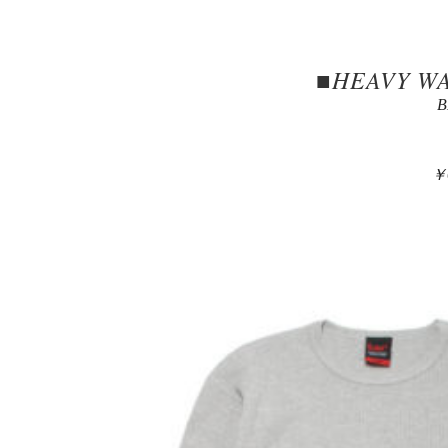
■HEAVY WA
B
￥6