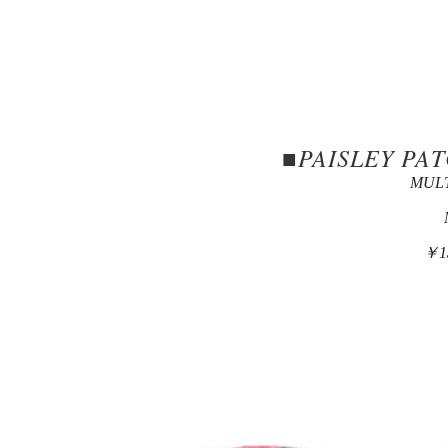
■PAISLEY PA
MUL
￥1