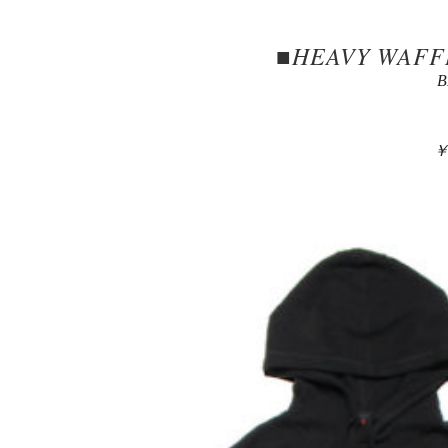
■HEAVY WAFFL
B
￥7