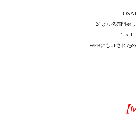
OSA
2/4より発売開
１ｓｔ 
WEBにもUPされたの
【M