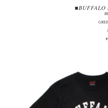
■BUFFALO 
B
GREE
￥