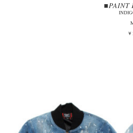
■PAINT
INDIG
￥1