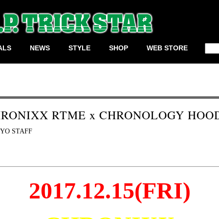
検
ALS
NEWS
STYLE
SHOP
WEB STORE
索:
RONIXX RTME x CHRONOLOGY HOO
YO STAFF
2017.12.15(FRI)