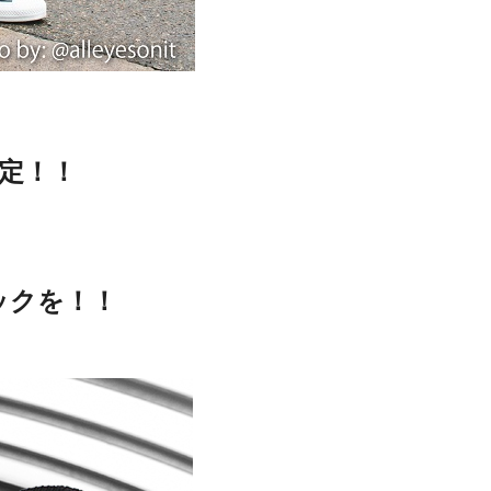
定！！
ックを！！