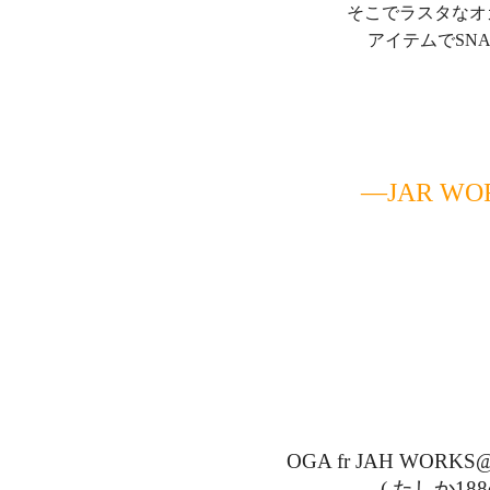
そこでラスタなオ
アイテムでSN
—JAR WO
OGA fr JAH WORK
( たしか188c