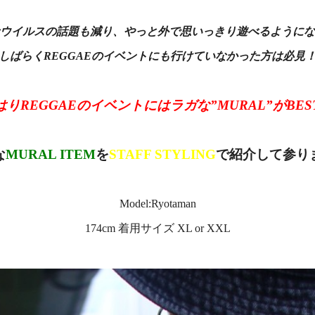
ウイルスの話題も減り、やっと外で思いっきり遊べるようにな
しばらくREGGAEのイベントにも行けていなかった方は必見
はりREGGAEのイベントにはラガな”MURAL”がBEST!
な
MURAL ITEM
を
STAFF STYLING
で紹介して参り
Model:Ryotaman
174cm 着用サイズ XL or XXL