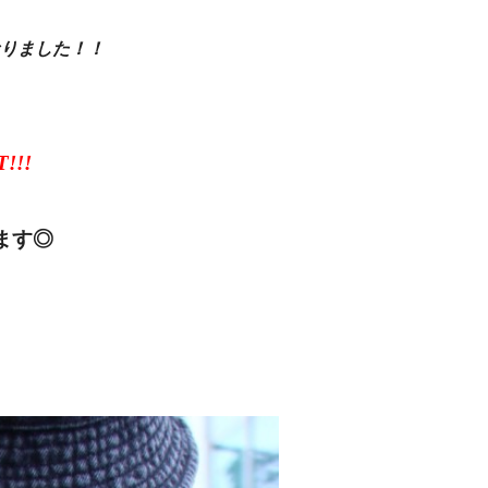
りました！！
！
!!
ます◎