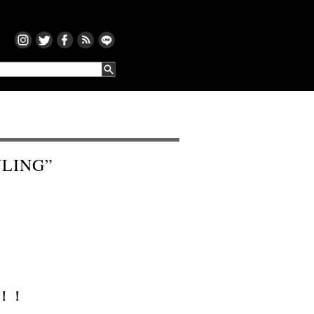
YLING”
！！